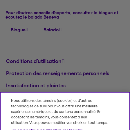
Pour d’autres conseils d’experts, consultez le blogue et
écoutez le balado Beneva
Blogue
Balado
Conditions d’utilisation
Protection des renseignements personnels
Insatisfaction et plaintes
English
Nous utilisons des témoins (cookies) et d’autres
technologies de suivi pour vous offrir une meilleure
MD
© 2020-2026, Beneva inc.
Le nom et le logo
expérience numérique et du contenu personnalisé. En
Beneva sont des marques de commerce de
acceptant les témoins, vous consentez à leur
Groupe Beneva inc. utilisées sous licence.
utilisation. Vous pouvez modifier vos choix en tout temps.