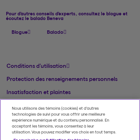
Pour d’autres conseils d’experts, consultez le blogue et
écoutez le balado Beneva
Blogue
Balado
Conditions d’utilisation
Protection des renseignements personnels
Insatisfaction et plaintes
English
Nous utilisons des témoins (cookies) et d’autres
technologies de suivi pour vous offrir une meilleure
MD
© 2020-2026, Beneva inc.
Le nom et le logo
expérience numérique et du contenu personnalisé. En
Beneva sont des marques de commerce de
acceptant les témoins, vous consentez à leur
Groupe Beneva inc. utilisées sous licence.
utilisation. Vous pouvez modifier vos choix en tout temps.