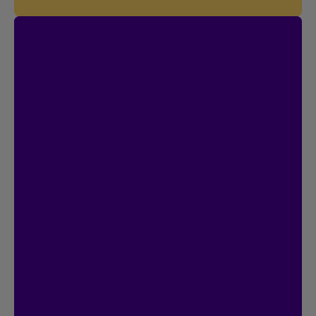
Concours
On connecte!
20 000 $ en prix à gagner.
Participez automatiquement si vous
avez ou créez un compte Espace client.
Doublez vos chances de gagner en vous
inscrivant au contrat en ligne.
Déjà inscrit?
C’est parfait, vous avez 2
chances.
Le concours se termine le
18 janvier 2027.
Accéder à l’Espace client