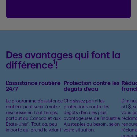
Voir le règlement
Voir le règlement du concours On connec
Des avantages qui font la
1
différence
!
L’assistance routière
Protection contre les
Réduc
24/7
dégâts d’eau
franc
Le programme d’assistance
Choisissez parmi les
Diminut
routière peut venir à votre
protections contre les
50 $, s
rescousse en tout temps,
dégâts d’eau les plus
vous pa
partout au Canada et aux
avantageuses de l’industrie.
réclam
États-Unis
. Tout ça, peu
Ajustez-les au besoin, selon
renouv
2
importe qui prend le volant!
votre situation.
réclama
concur