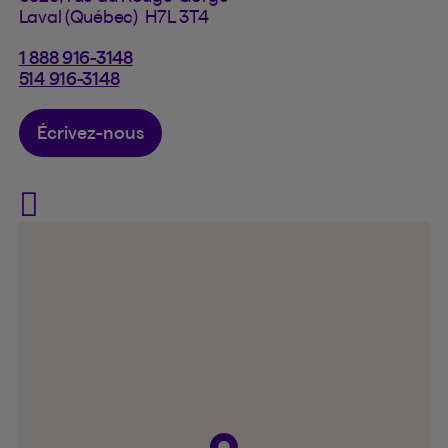
Laval (Québec) H7L 3T4
1 888 916-3148
514 916-3148
Écrivez-nous
Visit Assurance France Sauv