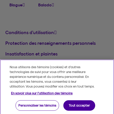
Blogue
Balado
Conditions d’utilisation
Protection des renseignements personnels
Insatisfaction et plaintes
English
Nous utilisons des témoins (cookies) et d’autres
technologies de suivi pour vous offrir une meilleure
MD
© 2020-2026, Beneva inc.
Le nom et le logo
expérience numérique et du contenu personnalisé. En
Beneva sont des marques de commerce de
acceptant les témoins, vous consentez à leur
Groupe Beneva inc. utilisées sous licence.
utilisation. Vous pouvez modifier vos choix en tout temps.
En savoir plus sur l'utilisation des témoins
Personnaliser les témoins
Tout accepter