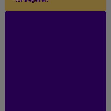
Voir le règlement
Voir le règlement du concours Vous cogn
Concours
On connecte!
20 000 $ en prix à gagner.
Participez automatiquement si vous
avez ou créez un compte Espace client.
Doublez vos chances de gagner en vous
inscrivant au contrat en ligne.
Déjà inscrit?
C’est parfait, vous avez 2
chances.
Le concours se termine le
18 janvier 2027.
Accéder à l’Espace client