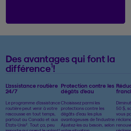
Voir le règlement
Voir le règlement du concours On connec
Des avantages qui font la
1
différence
!
L’assistance routière
Protection contre les
Réduc
24/7
dégâts d’eau
franc
Le programme d’assistance
Choisissez parmi les
Diminut
routière peut venir à votre
protections contre les
50 $, s
rescousse en tout temps,
dégâts d’eau les plus
vous pa
partout au Canada et aux
avantageuses de l’industrie.
réclam
États-Unis
. Tout ça, peu
Ajustez-les au besoin, selon
renouv
2
importe qui prend le volant!
votre situation.
réclama