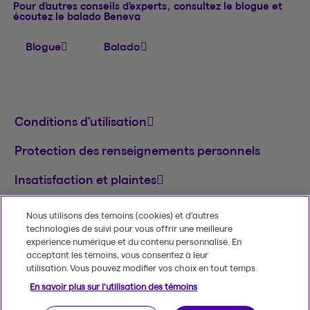
Pour d’autres conseils d’experts, consultez le blogue et
écoutez le balado Beneva
Blogue
Balado
Conditions d’utilisation
Protection des renseignements personnels
Insatisfaction et plaintes
English
Nous utilisons des témoins (cookies) et d’autres
technologies de suivi pour vous offrir une meilleure
MD
© 2020-2026, Beneva inc.
Le nom et le logo
expérience numérique et du contenu personnalisé. En
Beneva sont des marques de commerce de
acceptant les témoins, vous consentez à leur
Groupe Beneva inc. utilisées sous licence.
utilisation. Vous pouvez modifier vos choix en tout temps.
En savoir plus sur l'utilisation des témoins