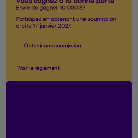
Vous cognez à la bonne porte
Envie de gagner 10 000 $?
Participez en obtenant une soumission
d’ici le 17 janvier 2027.
Obtenir une soumission
Voir le règlement
Voir le règlement du concours Vous cogn
Concours
On connecte!
20 000 $ en prix à gagner.
Participez automatiquement si vous
avez ou créez un compte Espace client.
Doublez vos chances de gagner en vous