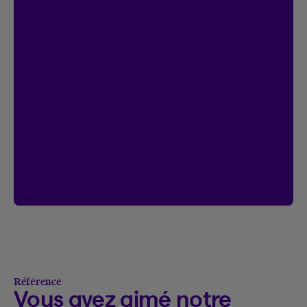
inscrivant au contrat en ligne.
Déjà inscrit?
C’est parfait, vous avez 2
chances.
Le concours se termine le
18 janvier 2027.
Accéder à l’Espace client
Voir le règlement
Voir le règlement du concours On connec
Référence
Vous avez aimé notre