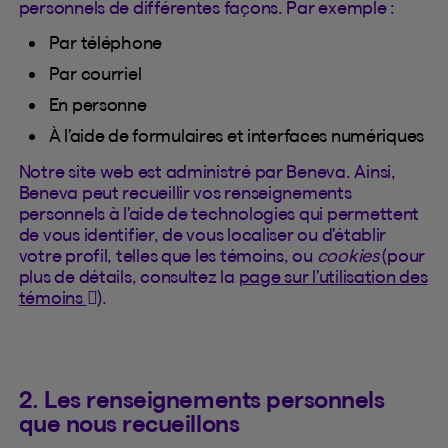
personnels de différentes façons. Par exemple :
Par téléphone
Par courriel
En personne
À l’aide de formulaires et interfaces numériques
Notre site web est administré par Beneva. Ainsi,
Beneva peut recueillir vos renseignements
personnels à l’aide de technologies qui permettent
de vous identifier, de vous localiser ou d’établir
votre profil, telles que les témoins, ou
cookies
(pour
plus de détails, consultez la
page sur l’utilisation des
(Cet hyperlien s'ouvrira dans un nouvel onglet)
témoins
).
2. Les renseignements personnels
que nous recueillons