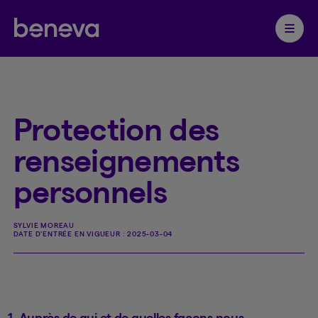
Partenaire Beneva
Ouvrir 
Protection des
renseignements
personnels
SYLVIE MOREAU
DATE D'ENTRÉE EN VIGUEUR :
2025-03-04
1. Auprès de qui et de quelles façons nous