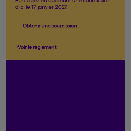
Participez en obtenant une soumission
d’ici le 17 janvier 2027.
Obtenir une soumission
Voir le règlement
Voir le règlement du concours Vous cogn
Concours
On connecte!
20 000 $ en prix à gagner.
Participez automatiquement si vous
avez ou créez un compte Espace client.
Doublez vos chances de gagner en vous
inscrivant au contrat en ligne.
Déjà inscrit?
C’est parfait, vous avez 2