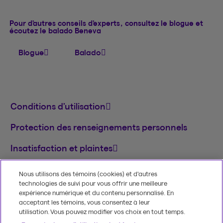
Pour d’autres conseils d’experts, consultez le blogue et
écoutez le balado Beneva
Blogue
Balado
Conditions d’utilisation
Protection des renseignements personnels
Insatisfaction et plaintes
English
Nous utilisons des témoins (cookies) et d’autres
technologies de suivi pour vous offrir une meilleure
MD
© 2020-2026, Beneva inc.
Le nom et le logo
expérience numérique et du contenu personnalisé. En
Beneva sont des marques de commerce de
acceptant les témoins, vous consentez à leur
Groupe Beneva inc. utilisées sous licence.
utilisation. Vous pouvez modifier vos choix en tout temps.