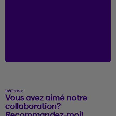
chances.
Le concours se termine le
18 janvier 2027.
Accéder à l’Espace client
Voir le règlement
Voir le règlement du concours On connec
Référence
Vous avez aimé notre
collaboration?
Recommandez-moi!