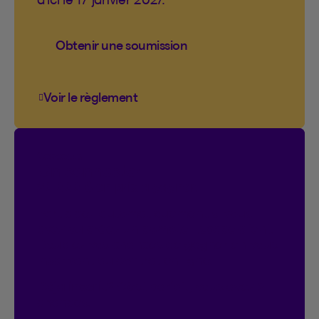
Obtenir une soumission
Voir le règlement
Voir le règlement du concours Vous cogn
Concours
On connecte!
20 000 $ en prix à gagner.
Participez automatiquement si vous
avez ou créez un compte Espace client.
Doublez vos chances de gagner en vous
inscrivant au contrat en ligne.
Déjà inscrit?
C’est parfait, vous avez 2
chances.