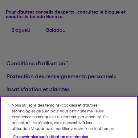
Pour d’autres conseils d’experts, consultez le blogue et
écoutez le balado Beneva
Blogue
Balado
Conditions d’utilisation
Protection des renseignements personnels
Insatisfaction et plaintes
English
Nous utilisons des témoins (cookies) et d’autres
technologies de suivi pour vous offrir une meilleure
MD
© 2020-2026, Beneva inc.
Le nom et le logo
expérience numérique et du contenu personnalisé. En
Beneva sont des marques de commerce de
acceptant les témoins, vous consentez à leur
Groupe Beneva inc. utilisées sous licence.
utilisation. Vous pouvez modifier vos choix en tout temps.
En savoir plus sur l'utilisation des témoins