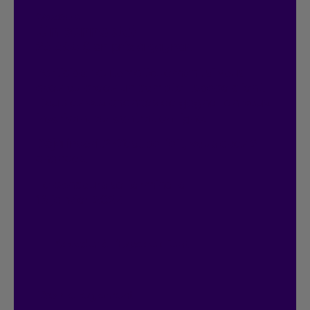
Concours
On connecte!
20 000 $ en prix à gagner.
Participez automatiquement si vous
avez ou créez un compte Espace client.
Doublez vos chances de gagner en vous
inscrivant au contrat en ligne.
Déjà inscrit?
C’est parfait, vous avez 2
chances.
Le concours se termine le
18 janvier 2027.
Accéder à l’Espace client
Voir le règlement
Voir le règlement du concours On connec