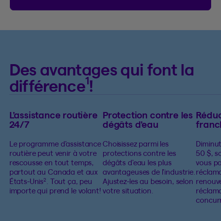
Des avantages qui font la
1
différence
!
L’assistance routière
Protection contre les
Réduc
24/7
dégâts d’eau
franc
Le programme d’assistance
Choisissez parmi les
Diminut
routière peut venir à votre
protections contre les
50 $, s
rescousse en tout temps,
dégâts d’eau les plus
vous pa
partout au Canada et aux
avantageuses de l’industrie.
réclam
États-Unis
. Tout ça, peu
Ajustez-les au besoin, selon
renouv
2
importe qui prend le volant!
votre situation.
réclama
concur