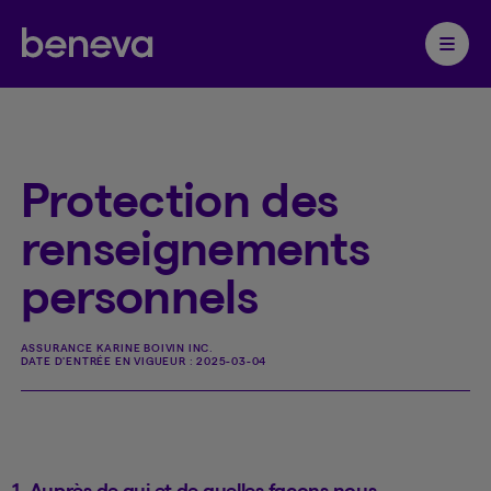
Partenaire Beneva
Ouvrir 
Protection des
renseignements
personnels
ASSURANCE KARINE BOIVIN INC.
DATE D'ENTRÉE EN VIGUEUR :
2025-03-04
1. Auprès de qui et de quelles façons nous