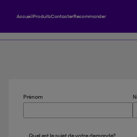
Accueil
Produits
Contacter
Recommander
Prénom
N
Quel est le sujet de votre demande?