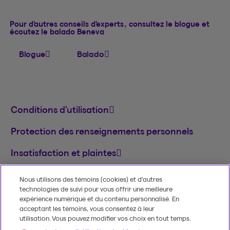
Pour d’autres conseils d’experts, consultez le blogue et
écoutez le balado Beneva
Blogue
Balado
Conditions d’utilisation
Protection des renseignements personnels
Insatisfaction et plaintes
English
Nous utilisons des témoins (cookies) et d’autres
technologies de suivi pour vous offrir une meilleure
MD
© 2020-2026, Beneva inc.
Le nom et le logo
expérience numérique et du contenu personnalisé. En
Beneva sont des marques de commerce de
acceptant les témoins, vous consentez à leur
Groupe Beneva inc. utilisées sous licence.
utilisation. Vous pouvez modifier vos choix en tout temps.