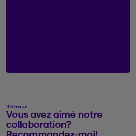
chances.
Le concours se termine le
18 janvier 2027.
Accéder à l’Espace client
Voir le règlement
Voir le règlement du concours On connec
Référence
Vous avez aimé notre
collaboration?
Recommandez-moi!