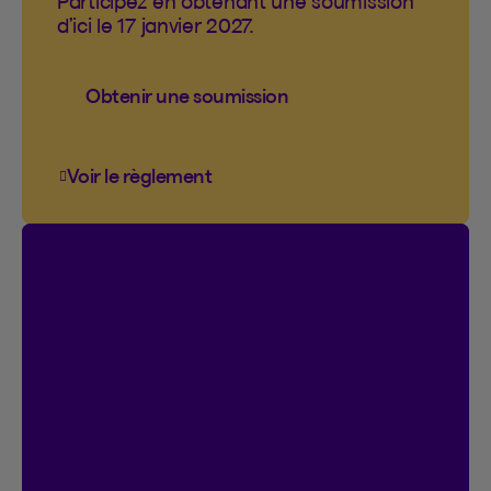
Participez en obtenant une soumission
d’ici le 17 janvier 2027.
Obtenir une soumission
Voir le règlement
Voir le règlement du concours Vous cogn
Concours
On connecte!
20 000 $ en prix à gagner.
Participez automatiquement si vous
avez ou créez un compte Espace client.
Doublez vos chances de gagner en vous
inscrivant au contrat en ligne.
Déjà inscrit?
C’est parfait, vous avez 2