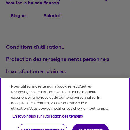
écoutez le balado Beneva
Blogue
Balado
Conditions d’utilisation
Protection des renseignements personnels
Insatisfaction et plaintes
English
Nous utilisons des témoins (cookies) et d’autres
technologies de suivi pour vous offrir une meilleure
MD
© 2020-2026, Beneva inc.
Le nom et le logo
expérience numérique et du contenu personnalisé. En
Beneva sont des marques de commerce de
acceptant les témoins, vous consentez à leur
Groupe Beneva inc. utilisées sous licence.
utilisation. Vous pouvez modifier vos choix en tout temps.
En savoir plus sur l'utilisation des témoins