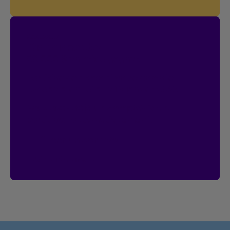
Concours
On connecte!
20 000 $ en prix à gagner.
Participez en créant votre compte
Espace client d’ici le 18 janvier 2027.
Vous avez déjà un compte?
Vous
participez automatiquement.
Créer un compte
Voir le règlement