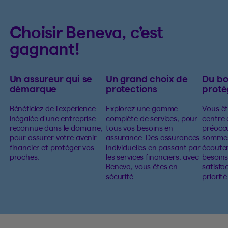
Choisir Beneva, c’est
gagnant!
Un assureur qui se
Un grand choix de
Du b
démarque
protections
proté
Bénéficiez de l'expérience
Explorez une gamme
Vous êt
inégalée d'une entreprise
complète de services, pour
centre 
reconnue dans le domaine,
tous vos besoins en
préocc
pour assurer votre avenir
assurance. Des assurances
sommes
financier et protéger vos
individuelles en passant par
écouter
proches.
les services financiers, avec
besoins
Beneva, vous êtes en
satisfa
sécurité.
priorit