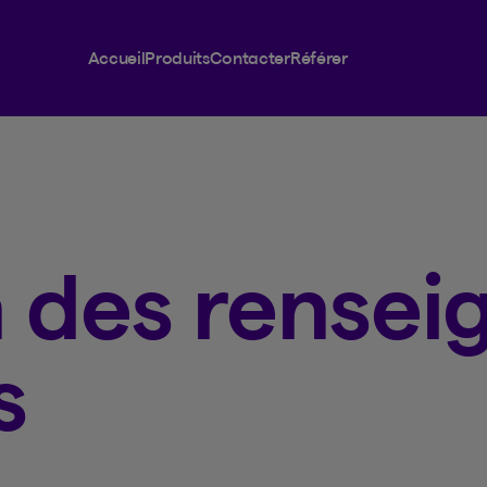
Accueil
Produits
Contacter
Référer
n des rense
s