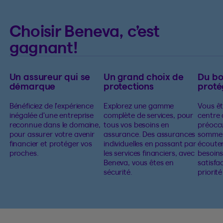
Choisir Beneva, c’est
gagnant!
Un assureur qui se
Un grand choix de
Du b
démarque
protections
proté
Bénéficiez de l'expérience
Explorez une gamme
Vous êt
inégalée d'une entreprise
complète de services, pour
centre 
reconnue dans le domaine,
tous vos besoins en
préocc
pour assurer votre avenir
assurance. Des assurances
sommes
financier et protéger vos
individuelles en passant par
écouter
proches.
les services financiers, avec
besoins
Beneva, vous êtes en
satisfa
sécurité.
priorit