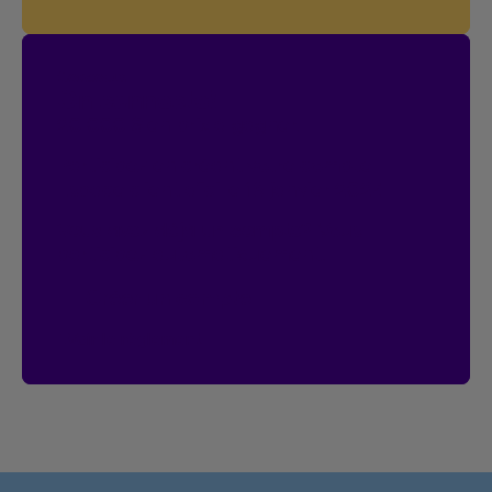
Concours
On connecte!
20 000 $ en prix à gagner.
Participez en créant votre compte
Espace client d’ici le 18 janvier 2027.
Vous avez déjà un compte?
Vous
participez automatiquement.
Créer un compte
Voir le règlement