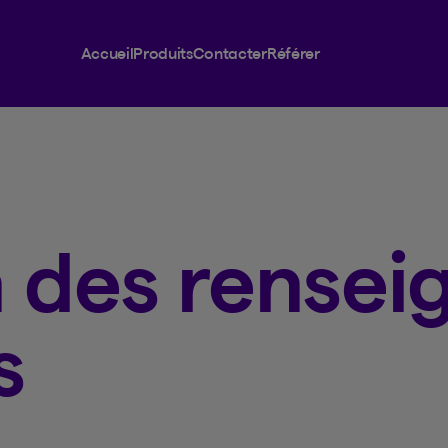
Accueil
Produits
Contacter
Référer
n des rense
s