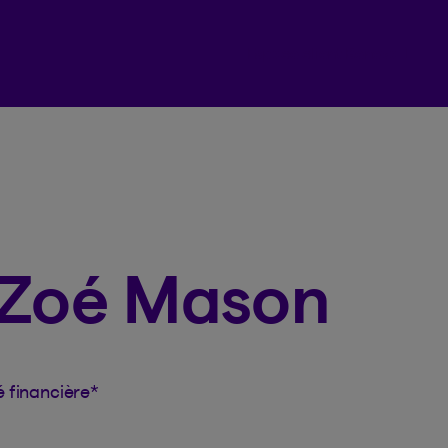
Espace client Beneva
 Zoé Mason
é financière
*