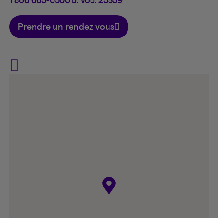
1 866 665-0500 b. voc. 25359
Prendre un rendez vous
Visit Stéphanie Blais on Fac