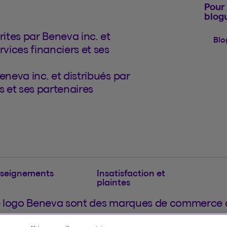
Pour 
blog
ites par Beneva inc. et
Blo
rvices financiers et ses
eneva inc. et distribués par
s et ses partenaires
nseignements
Insatisfaction et
plaintes
e logo Beneva sont des marques de commerce de