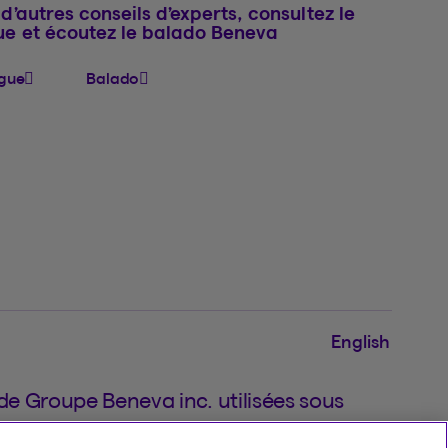
d’autres conseils d’experts, consultez le
ue et écoutez le balado Beneva
gue
Balado
English
 Groupe Beneva inc. utilisées sous