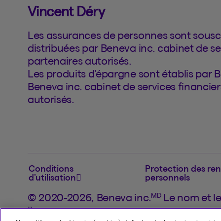
Vincent Déry
Les assurances de personnes sont souscr
distribuées par Beneva inc. cabinet de se
partenaires autorisés.
Les produits d'épargne sont établis par B
Beneva inc. cabinet de services financier
autorisés.
Conditions
Protection des re
d’utilisation
personnels
MD
© 2020-2026, Beneva inc.
Le nom et l
licence.