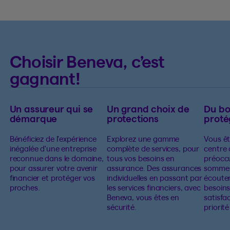
Choisir Beneva, c’est
gagnant!
Un assureur qui se
Un grand choix de
Du b
démarque
protections
proté
Bénéficiez de l'expérience
Explorez une gamme
Vous êt
inégalée d'une entreprise
complète de services, pour
centre 
reconnue dans le domaine,
tous vos besoins en
préocc
pour assurer votre avenir
assurance. Des assurances
sommes
financier et protéger vos
individuelles en passant par
écouter
proches.
les services financiers, avec
besoins
Beneva, vous êtes en
satisfa
sécurité.
priorit