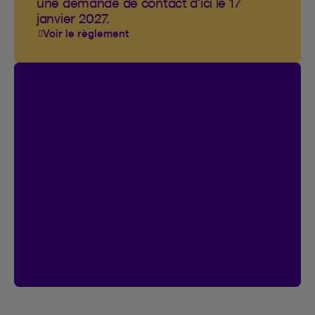
une demande de contact d'ici le 17
janvier 2027.
Voir le règlement
Concours
On connecte!
20 000 $ en prix à gagner.
Participez en créant votre compte
Espace client d’ici le 18 janvier 2027.
Vous avez déjà un compte?
Vous
participez automatiquement.
Créer un compte
Voir le règlement