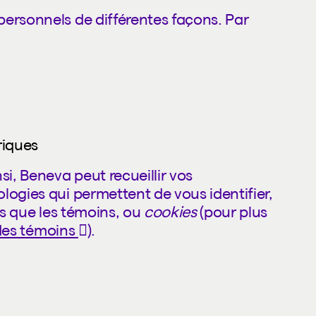
personnels de différentes façons. Par
riques
si, Beneva peut recueillir vos
logies qui permettent de vous identifier,
les que les témoins, ou
cookies
(pour plus
(Cet hyperlien s'ouvrira dans un nou
 des témoins
).