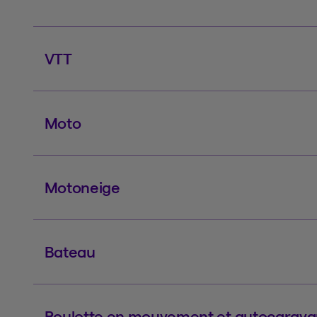
VTT
Moto
Motoneige
Bateau
Roulotte en mouvement et autocarav