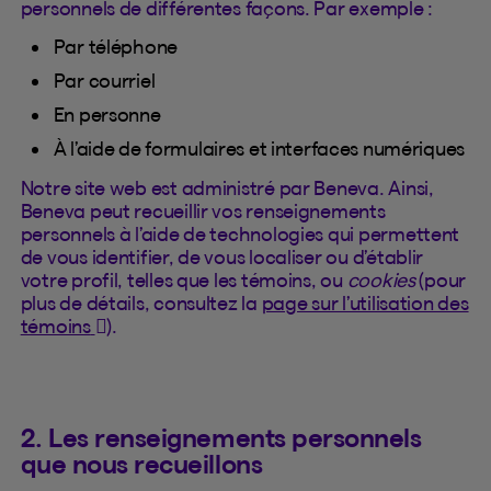
personnels de différentes façons. Par exemple :
Par téléphone
Par courriel
En personne
À l’aide de formulaires et interfaces numériques
Notre site web est administré par Beneva. Ainsi,
Beneva peut recueillir vos renseignements
personnels à l’aide de technologies qui permettent
de vous identifier, de vous localiser ou d’établir
votre profil, telles que les témoins, ou
cookies
(pour
plus de détails, consultez la
page sur l’utilisation des
(Cet hyperlien s'ouvrira dans un nouvel onglet)
témoins
).
2. Les renseignements personnels
que nous recueillons