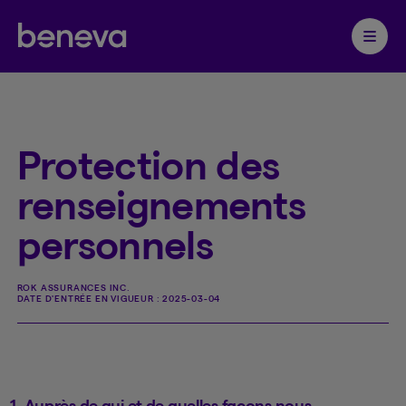
Partenaire Beneva
Ouvrir 
Protection des
renseignements
personnels
ROK ASSURANCES INC.
DATE D'ENTRÉE EN VIGUEUR :
2025-03-04
1. Auprès de qui et de quelles façons nous