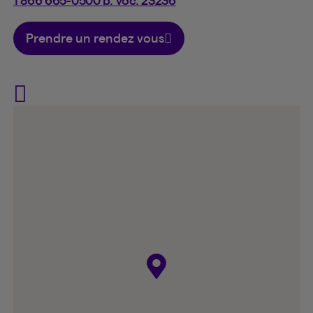
1 866 665-0500 b. voc. 23236
Prendre un rendez vous
Visit Émilie Moreau on Face