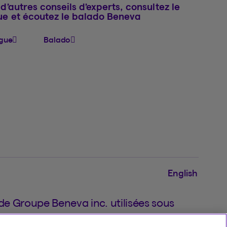
d’autres conseils d’experts, consultez le
ue et écoutez le balado Beneva
gue
Balado
English
 Groupe Beneva inc. utilisées sous