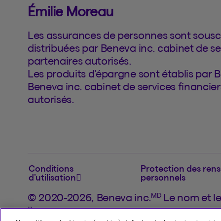
Émilie Moreau
Les assurances de personnes sont souscr
distribuées par Beneva inc. cabinet de se
partenaires autorisés.
Les produits d'épargne sont établis par B
Beneva inc. cabinet de services financier
autorisés.
Conditions
Protection des ren
d’utilisation
personnels
MD
© 2020-2026, Beneva inc.
Le nom et l
licence.