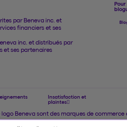
Pour 
blog
ites par Beneva inc. et
Blo
rvices financiers et ses
eneva inc. et distribués par
s et ses partenaires
seignements
Insatisfaction et
plaintes
e logo Beneva sont des marques de commerce de