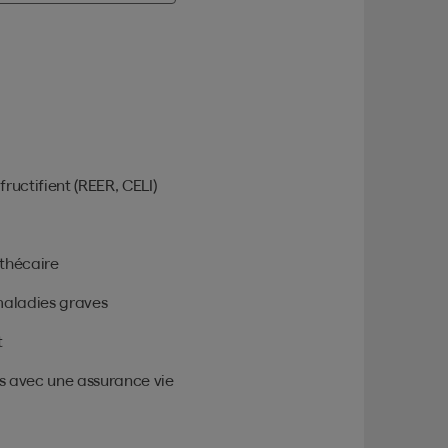
ructifient (REER, CELI)
thécaire
 maladies graves
t
s avec une assurance vie