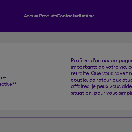
 offerts
Accueil
Produits
Contacter
Référer
Profitez d’un accompagn
importants de votre vie, 
retraite. Que vous soyez 
ère
*
couple, de retour aux étud
ective
**
affaires, je peux vous aid
situation, pour vous simpli